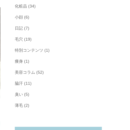
化粧品
(34)
小顔
(6)
日記
(7)
毛穴
(19)
特別コンテンツ
(1)
痩身
(1)
美容コラム
(52)
脇汗
(11)
臭い
(5)
薄毛
(2)