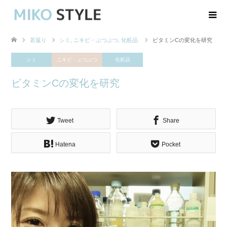
若返り
シミ
,
ニキビ・ぶつぶつ
,
化粧品
ビタミンCの変化を研究
シミ
ニキビ・ぶつぶつ
化粧品
ビタミンCの変化を研究
Tweet
Share
Hatena
Pocket