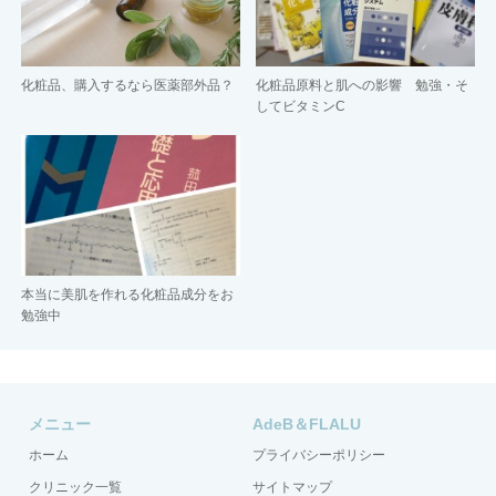
化粧品、購入するなら医薬部外品？
化粧品原料と肌への影響 勉強・そ
してビタミンC
本当に美肌を作れる化粧品成分をお
勉強中
メニュー
AdeB＆FLALU
ホーム
プライバシーポリシー
クリニック一覧
サイトマップ