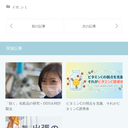
イボ
,
シミ
関連記事
「効く」化粧品の研究～DDS＆特許
ビタミンCの弱点を克服、それがビ
製法
タミンC誘導体