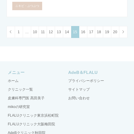
ニキビ・ぶつぶつ
1
…
10
11
12
13
14
15
16
17
18
19
20
メニュー
AdeB＆FLALU
ホーム
プライバシーポリシー
クリニック一覧
サイトマップ
皮膚科専門医 髙田美子
お問い合わせ
mikoの研究室
FLALUクリニック東京浜松町院
FLALUクリニック大阪梅田院
AdeBクリニック秋田院