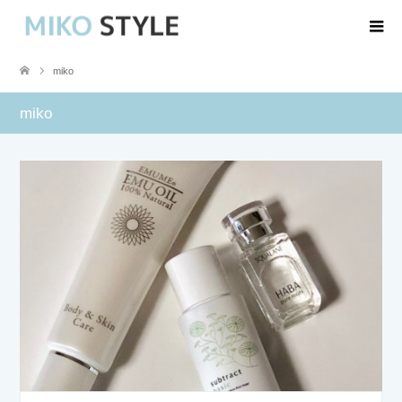
miko
miko