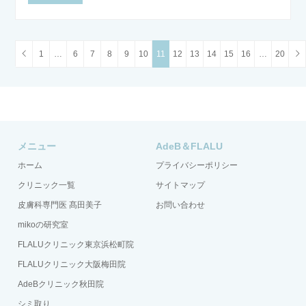
1
…
6
7
8
9
10
11
12
13
14
15
16
…
20
メニュー
AdeB＆FLALU
ホーム
プライバシーポリシー
クリニック一覧
サイトマップ
皮膚科専門医 髙田美子
お問い合わせ
mikoの研究室
FLALUクリニック東京浜松町院
FLALUクリニック大阪梅田院
AdeBクリニック秋田院
シミ取り