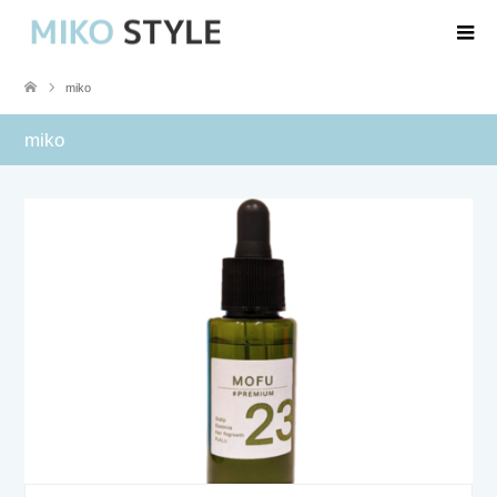
miko
miko