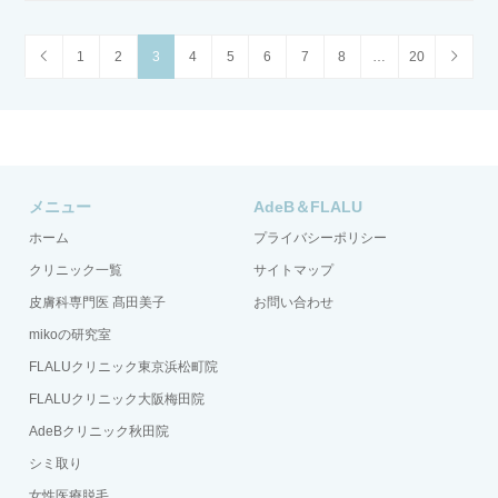
1
2
3
4
5
6
7
8
…
20
メニュー
AdeB＆FLALU
ホーム
プライバシーポリシー
クリニック一覧
サイトマップ
皮膚科専門医 髙田美子
お問い合わせ
mikoの研究室
FLALUクリニック東京浜松町院
FLALUクリニック大阪梅田院
AdeBクリニック秋田院
シミ取り
女性医療脱毛