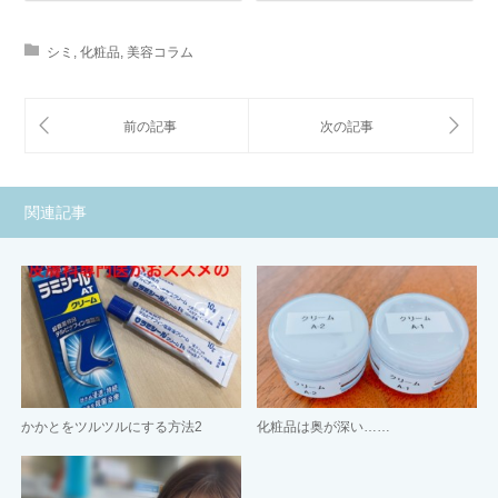
シミ
,
化粧品
,
美容コラム
関連記事
かかとをツルツルにする方法2
化粧品は奥が深い……