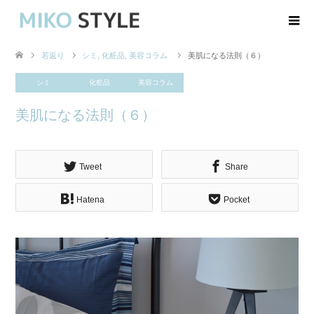
若返り
シミ
,
化粧品
,
美容コラム
美肌になる法則（６）
シミ
化粧品
美容コラム
美肌になる法則（６）
Tweet
Share
Hatena
Pocket