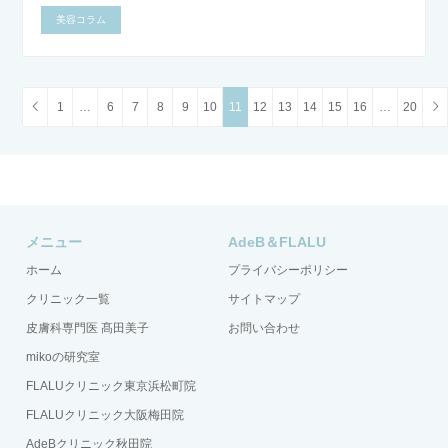
美容コラム
1
…
6
7
8
9
10
11
12
13
14
15
16
…
20
メニュー
AdeB＆FLALU
ホーム
プライバシーポリシー
クリニック一覧
サイトマップ
皮膚科専門医 髙田美子
お問い合わせ
mikoの研究室
FLALUクリニック東京浜松町院
FLALUクリニック大阪梅田院
AdeBクリニック秋田院